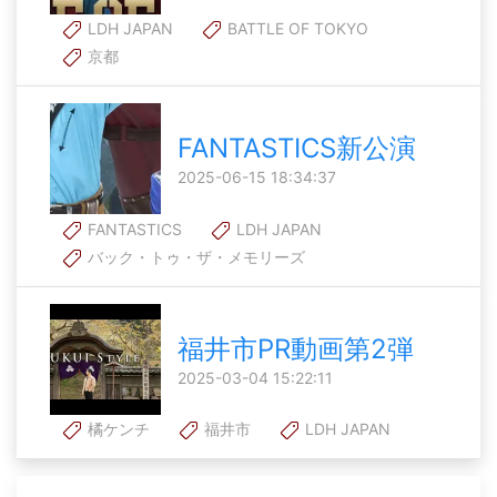
LDH JAPAN
BATTLE OF TOKYO
京都
FANTASTICS新公演
2025-06-15 18:34:37
FANTASTICS
LDH JAPAN
バック・トゥ・ザ・メモリーズ
福井市PR動画第2弾
2025-03-04 15:22:11
橘ケンチ
福井市
LDH JAPAN