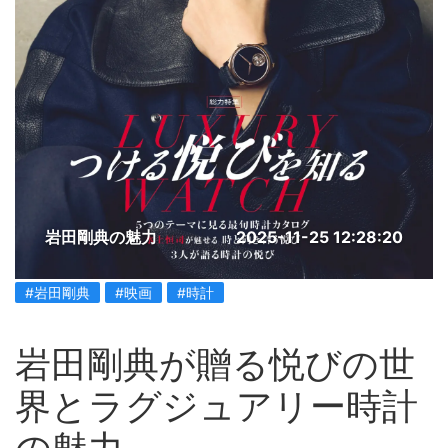
岩田剛典の魅力
2025-11-25 12:28:20
#岩田剛典
#映画
#時計
岩田剛典が贈る悦びの世
界とラグジュアリー時計