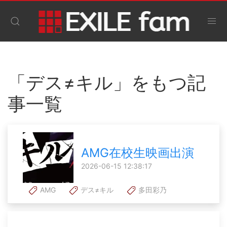
「デス≠キル」をもつ記
事一覧
AMG在校生映画出演
2026-06-15 12:38:17
AMG
デス≠キル
多田彩乃