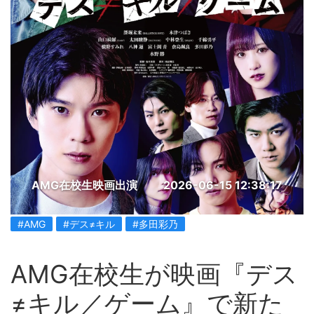
AMG在校生映画出演
2026-06-15 12:38:17
#AMG
#デス≠キル
#多田彩乃
AMG在校生が映画『デス
≠キル／ゲーム』で新た