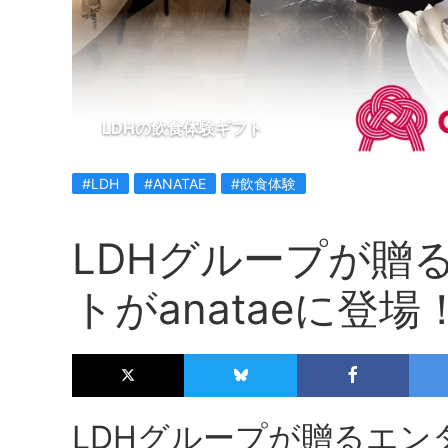
LDHの飲食体験ギフト
#LDH
#ANATAE
#飲食体験
LDHグループが贈
トがanataeに登場
LDHグループが贈るエン