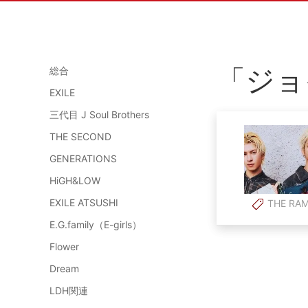
「ジョ
総合
EXILE
三代目 J Soul Brothers
THE SECOND
GENERATIONS
HiGH&LOW
EXILE ATSUSHI
THE RA
E.G.family（E-girls）
Flower
Dream
LDH関連