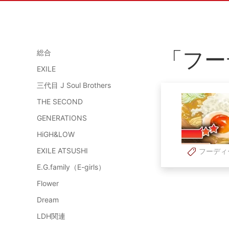
「フー
総合
EXILE
三代目 J Soul Brothers
THE SECOND
GENERATIONS
HiGH&LOW
EXILE ATSUSHI
フーディ
E.G.family（E-girls）
Flower
Dream
LDH関連