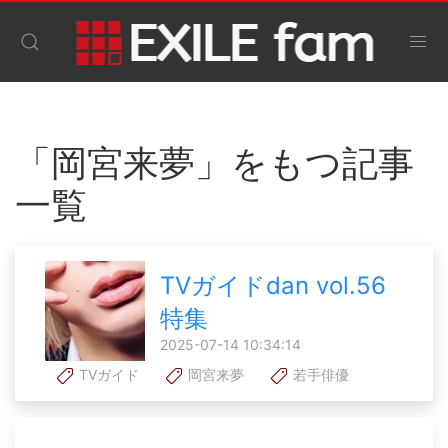
「岡宮来夢」をもつ記事
一覧
TVガイドdan vol.56
特集
2025-07-14 10:34:14
TVガイド
岡宮来夢
若手俳優