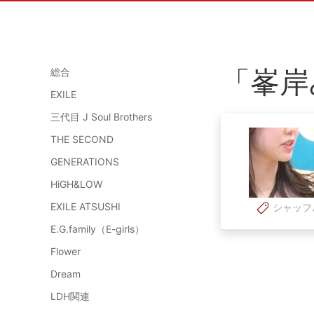
「峯岸
総合
EXILE
三代目 J Soul Brothers
THE SECOND
GENERATIONS
HiGH&LOW
EXILE ATSUSHI
シャッフ
E.G.family（E-girls）
Flower
Dream
LDH関連