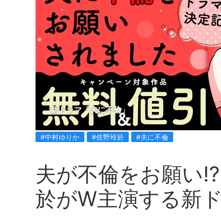
新ドラマ「夫に不倫」
#中村ゆりか
#佐野玲於
#夫に不倫
夫が不倫をお願い!
於がW主演する新