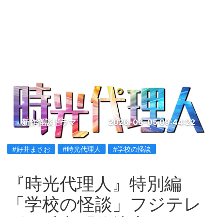
新作怪談ドラマ
2026-06-05 09:44:22
#好井まさお
#時光代理人
#学校の怪談
『時光代理人』特別編
「学校の怪談」フジテレ