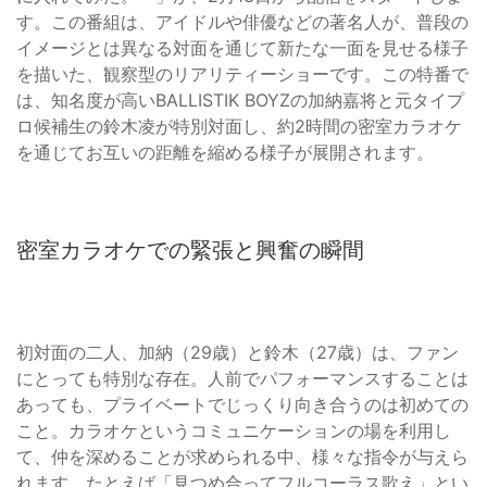
す。この番組は、アイドルや俳優などの著名人が、普段の
イメージとは異なる対面を通じて新たな一面を見せる様子
を描いた、観察型のリアリティーショーです。この特番で
は、知名度が高いBALLISTIK BOYZの加納嘉将と元タイプ
ロ候補生の鈴木凌が特別対面し、約2時間の密室カラオケ
を通じてお互いの距離を縮める様子が展開されます。
密室カラオケでの緊張と興奮の瞬間
初対面の二人、加納（29歳）と鈴木（27歳）は、ファン
にとっても特別な存在。人前でパフォーマンスすることは
あっても、プライベートでじっくり向き合うのは初めての
こと。カラオケというコミュニケーションの場を利用し
て、仲を深めることが求められる中、様々な指令が与えら
れます。たとえば「見つめ合ってフルコーラス歌え」とい