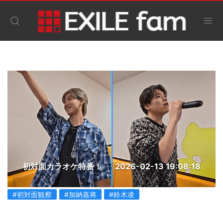
初対面カラオケ特番！
2026-02-13 19:08:18
#初対面観察
#加納嘉将
#鈴木凌