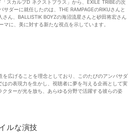
スカルプD ネクストプラス」から、EXILE TRIBEの次
ダーに就任したのは、THE RAMPAGEのRIKUさんと
さん、BALLISTIK BOYZの海沼流星さんと砂田将宏さん
テーマに、美に対する新たな視点を示しています。
能性を広げることを理念としており、このたびのアンバサダ
ではの表現力を生かし、視聴者に夢を与える企画として実
ラクターが光を放ち、あらゆる分野で活躍する彼らの姿
イルな演技